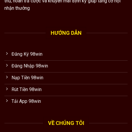
thủ, hoàn trả cược và khuyến mãi định kỳ giúp tăng cơ hội
nhận thưởng
HƯỚNG DẪN
Đăng Ký 98win
Đăng Nhập 98win
Nạp Tiền 98win
Rút Tiền 98win
Tải App 98win
VỀ CHÚNG TÔI