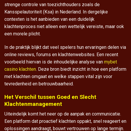
strenge controle van toezichthouders zoals de
Kansspelautoriteit (Ksa) in Nederland. In dergelijke
contexten is het aanbieden van een duidelijk
klachtenproces niet alleen een wettelijk vereiste, maar ook
een morele plicht.
In de praktijk blijkt dat veel spelers hun ervaringen delen via
online reviews, forums en klachtenwebsites. Een recent
voorbeeld hiervan is de inhoudelijke analyse van
mybet
casino klachten
. Deze bron biedt inzicht in hoe een platform
met klachten omgaat en welke stappen vital zijn voor
tevredenheid en betrouwbaarheid.
Het Verschil tussen Goed en Slecht
Klachtenmanagement
Uiteindelijk komt het neer op de aanpak en communicatie.
Een platform dat proactief klachten oppakt, snel reageert en
oplossingen aandraagt, bouwt vertrouwen op lange termijn.