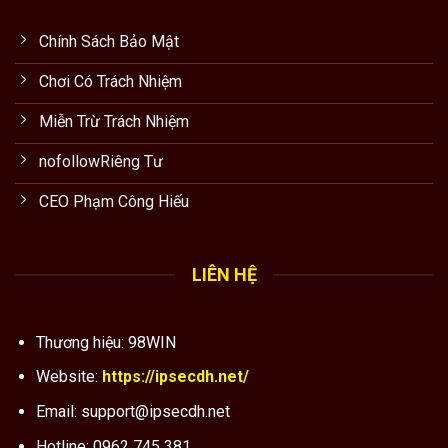
Chính Sách Bảo Mật
Chơi Có Trách Nhiệm
Miễn Trừ Trách Nhiệm
nofollowRiêng Tư
CEO Phạm Công Hiếu
LIÊN HỆ
Thương hiệu: 98WIN
Website:
https://ipsecdh.net/
Email:
support@ipsecdh.net
Hotline: 0962 745 381