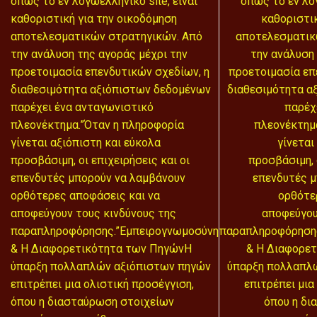
όπως το εν λόγωελληνικό site, είναι
όπως το εν λόγ
καθοριστική για την οικοδόμηση
καθοριστικ
αποτελεσματικών στρατηγικών. Από
αποτελεσματικ
την ανάλυση της αγοράς μέχρι την
την ανάλυση 
προετοιμασία επενδυτικών σχεδίων, η
προετοιμασία επ
διαθεσιμότητα αξιόπιστων δεδομένων
διαθεσιμότητα α
παρέχει ένα ανταγωνιστικό
παρέχ
πλεονέκτημα.”Όταν η πληροφορία
πλεονέκτημ
γίνεται αξιόπιστη και εύκολα
γίνεται
προσβάσιμη, οι επιχειρήσεις και οι
προσβάσιμη, ο
επενδυτές μπορούν να λαμβάνουν
επενδυτές μ
ορθότερες αποφάσεις και να
ορθότε
αποφεύγουν τους κινδύνους της
αποφεύγου
παραπληροφόρησης.”Εμπειρογνωμοσύνη
παραπληροφόρηση
& Η Διαφορετικότητα των ΠηγώνΗ
& Η Διαφορε
ύπαρξη πολλαπλών αξιόπιστων πηγών
ύπαρξη πολλαπλ
επιτρέπει μια ολιστική προσέγγιση,
επιτρέπει μια
όπου η διασταύρωση στοιχείων
όπου η δι