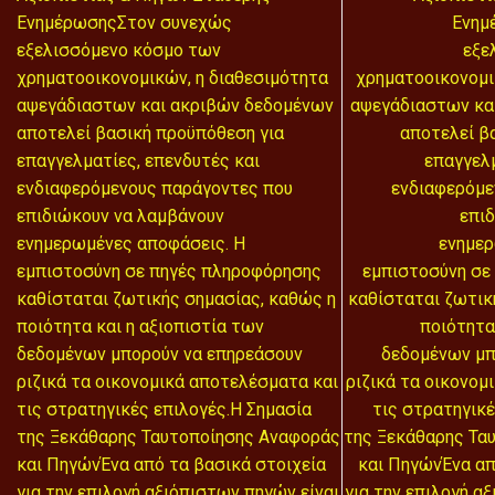
ΕνημέρωσηςΣτον συνεχώς
Ενημ
εξελισσόμενο κόσμο των
εξε
χρηματοοικονομικών, η διαθεσιμότητα
χρηματοοικονομι
αψεγάδιαστων και ακριβών δεδομένων
αψεγάδιαστων κα
αποτελεί βασική προϋπόθεση για
αποτελεί β
επαγγελματίες, επενδυτές και
επαγγελμ
ενδιαφερόμενους παράγοντες που
ενδιαφερόμε
επιδιώκουν να λαμβάνουν
επι
ενημερωμένες αποφάσεις. Η
ενημερ
εμπιστοσύνη σε πηγές πληροφόρησης
εμπιστοσύνη σε
καθίσταται ζωτικής σημασίας, καθώς η
καθίσταται ζωτικ
ποιότητα και η αξιοπιστία των
ποιότητα
δεδομένων μπορούν να επηρεάσουν
δεδομένων μπ
ριζικά τα οικονομικά αποτελέσματα και
ριζικά τα οικονομ
τις στρατηγικές επιλογές.Η Σημασία
τις στρατηγικέ
της Ξεκάθαρης Ταυτοποίησης Αναφοράς
της Ξεκάθαρης Τα
και ΠηγώνΈνα από τα βασικά στοιχεία
και ΠηγώνΈνα απ
για την επιλογή αξιόπιστων πηγών είναι
για την επιλογή α