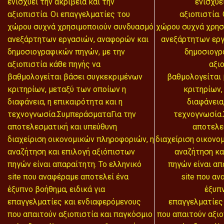
ενισχύει την ακρίβεια και την
ενισχύε
αξιοπιστία. Οι επαγγελματίες του
αξιοπιστία.
χώρου συχνά χρησιμοποιούν συνδυασμό
χώρου συχνά χρησ
ανεξάρτητων εργασιών, αναφορών και
ανεξάρτητων εργ
δημοσιογραφικών πηγών, με την
δημοσιογρ
αξιοπιστία κάθε πηγής να
αξι
βαθμολογείται βάσει συγκεκριμένων
βαθμολογείται
κριτηρίων, μεταξύ των οποίων η
κριτηρίων,
διαφάνεια, η επικαιρότητα και η
διαφάνεια
τεχνογνωσία.ΣυμπεράσματαΓια την
τεχνογνωσία.
αποτελεσματική και υπεύθυνη
αποτελε
διαχείριση οικονομικών πληροφοριών, η
διαχείριση οικονο
αναζήτηση και επιλογή αξιόπιστων
αναζήτηση κα
πηγών είναι απαραίτητη. Το ελληνικό
πηγών είναι απ
site που αναφέραμε αποτελεί ένα
site που αν
έξυπνο βοήθημα, ειδικά για
έξυπν
επαγγελματίες και ενδιαφερόμενους
επαγγελματίες
που απαιτούν αξιοπιστία και παγκόσμιο
που απαιτούν αξιο