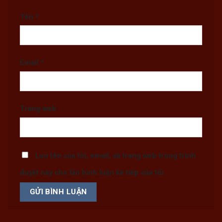
Tên
*
Email
*
Trang web
Lưu tên của tôi, email, và trang web trong trình
duyệt này cho lần bình luận kế tiếp của tôi.