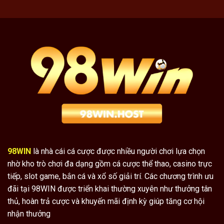
98WIN
là nhà cái cá cược được nhiều người chơi lựa chọn
nhờ kho trò chơi đa dạng gồm cá cược thể thao, casino trực
tiếp, slot game, bắn cá và xổ số giải trí. Các chương trình ưu
đãi tại 98WIN được triển khai thường xuyên như thưởng tân
thủ, hoàn trả cược và khuyến mãi định kỳ giúp tăng cơ hội
nhận thưởng