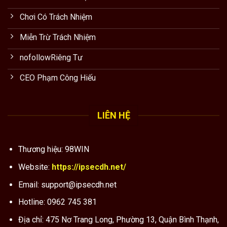
Chơi Có Trách Nhiệm
Miễn Trừ Trách Nhiệm
nofollowRiêng Tư
CEO Phạm Công Hiếu
LIÊN HỆ
Thương hiệu: 98WIN
Website:
https://ipsecdh.net/
Email:
support@ipsecdh.net
Hotline: 0962 745 381
Địa chỉ: 475 Nơ Trang Long, Phường 13, Quận Bình Thạnh,