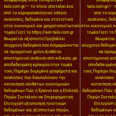
tails.com.gr/— το οποίο αποτελεί ένα
tails.com.gr/—
από τα κορυφαίαελληνικό siteγια
από τα κορ
αναλύσεις, δεδομένα και στατιστικά
αναλύσεις, δεδ
στον οικονομικό και χρηματοπιστωτικό
στον οικονομικό 
τομέα.Γιατί το https://win-tails.com.gr
τομέα.Γιατί το h
θεωρείται αξιόπιστο;Προβάλλει
θεωρείται
σύγχρονα δεδομένα που ενημερώνονται
σύγχρονα δεδομέν
σε πραγματικό χρόνο.Διαθέτει
σε πραγμ
επιστημονική ανάλυση από ειδικούς με
επιστημονική ανά
αποδεδειγμένη εμπειρία στον τομέα
αποδεδειγμένη
τους.Παρέχει δομημένα γραφήματα και
τους.Παρέχει δο
αναλύσεις που διευκολύνουν την
αναλύσεις 
κατανόηση σύνθετων οικονομικών
κατανόηση σ
δεδομένων.Πώς η Έρευνα και η Επιλογή
δεδομένων.Πώς η 
Πηγών Συντελούν σε Επιχειρηματική
Πηγών Συντελο
ΕπιτυχίαΗ αξιοποίηση ποιοτικών
ΕπιτυχίαΗ 
δεδομένων και αξιόπιστων πηγών,
δεδομένων κ