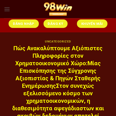
Skip
to
content
ĐĂNG NHẬP
ĐĂNG KÝ
KHUYẾN MÃI
UNCATEGORIZED
Πώς Ανακαλύπτουμε Αξιόπιστες
Πληροφορίες στον
Χρηματοοικονομικό Χώρο:Μίας
Επισκόπησης της Σύγχρονης
Αξιοπιστίας & Πηγών Σταθερής
ΕνημέρωσηςΣτον συνεχώς
εξελισσόμενο κόσμο των
χρηματοοικονομικών, η
διαθεσιμότητα αψεγάδιαστων και
ακριβών δεδομένων αποτελεί