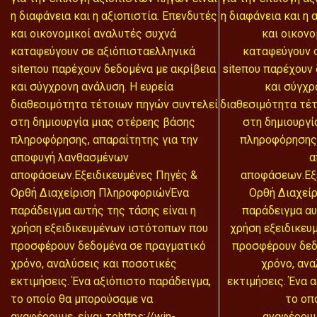
η διαφάνεια και η αξιοπιστία. Επενδυτές
η διαφάνεια και η 
και οικονομικοί αναλυτές συχνά
και οικονο
καταφεύγουν σε αξιόπισταελληνικά
καταφεύγουν 
siteπου παρέχουν δεδομένα με ακρίβεια
siteπου παρέχουν 
και σύγχρονη ανάλυση. Η ευρεία
και σύγχρ
διαθεσιμότητα τέτοιων πηγών συντελεί
διαθεσιμότητα τέ
στη δημιουργία μιας στέρεης βάσης
στη δημιουργί
πληροφόρησης, απαραίτητης για την
πληροφόρησης,
αποφυγή λανθασμένων
α
αποφάσεων.Εξειδικευμένες Πηγές &
αποφάσεων.Εξε
Ορθή Διαχείριση ΠληροφοριώνΈνα
Ορθή Διαχεί
παράδειγμα αυτής της τάσης είναι η
παράδειγμα αυ
χρήση εξειδικευμένων ιστότοπων που
χρήση εξειδικε
προσφέρουν δεδομένα σε πραγματικό
προσφέρουν δεδ
χρόνο, αναλύσεις και ποσοτικές
χρόνο, ανα
εκτιμήσεις. Ένα αξιόπιστο παράδειγμα,
εκτιμήσεις. Ένα 
το οποίο θα μπορούσαμε να
το οπ
αναφέρουμε, είναι τοhttps://win-
αναφέρουμε