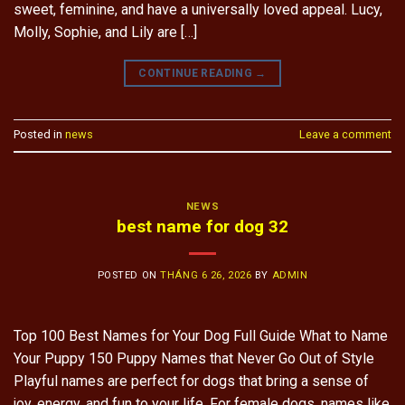
sweet, feminine, and have a universally loved appeal. Lucy,
Molly, Sophie, and Lily are […]
CONTINUE READING
→
Posted in
news
Leave a comment
NEWS
best name for dog 32
POSTED ON
THÁNG 6 26, 2026
BY
ADMIN
Top 100 Best Names for Your Dog Full Guide What to Name
Your Puppy 150 Puppy Names that Never Go Out of Style
Playful names are perfect for dogs that bring a sense of
joy, energy, and fun to your life. For female dogs, names like