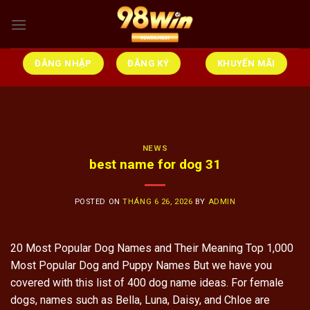
Skip
to
content
ĐĂNG NHẬP
ĐĂNG KÝ
KHUYẾN MÃI
NEWS
best name for dog 31
POSTED ON
THÁNG 6 26, 2026
BY
ADMIN
20 Most Popular Dog Names and Their Meaning Top 1,000
Most Popular Dog and Puppy Names But we have you
covered with this list of 400 dog name ideas. For female
dogs, names such as Bella, Luna, Daisy, and Chloe are