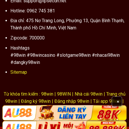
Email:
support@ipsecdh.net
Hotline: 0962 745 381
Địa chỉ: 475 Nơ Trang Long, Phường 13, Quận Bình Thạnh,
Thành phố Hồ Chí Minh, Việt Nam
Zipcode: 700000
Hashtags
#98win #98wincasino #slotgame98win #nhacai98win
#dangky98win
Sitemap
Từ khóa tìm kiếm : 98win | 98WIN | Nhà cái 98win | Trang chủ
98win | Đăng ký 98win | Đăng nhập 98win | Tải app 98win |
×
Code 98win | 98win.com | 98win com | 98win casino