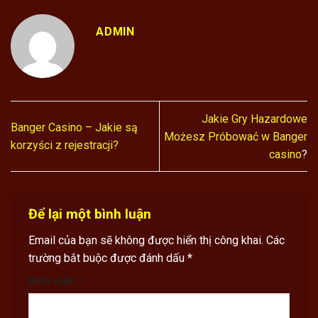
ADMIN
Jakie Gry Hazardowe
Banger Casino – Jakie są
Możesz Próbować w
Banger
korzyści z rejestracji?
casino
?
Để lại một bình luận
Email của bạn sẽ không được hiển thị công khai.
Các
trường bắt buộc được đánh dấu
*
Bình luận
*