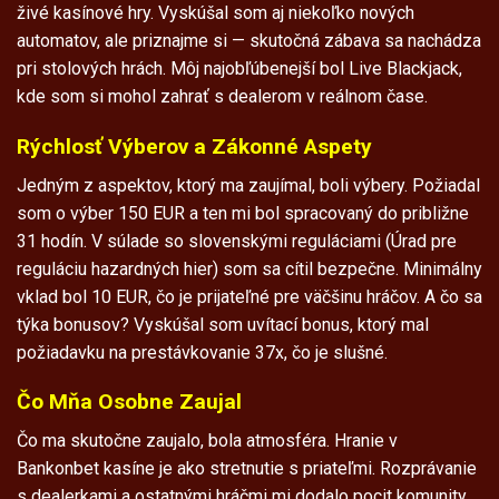
živé kasínové hry. Vyskúšal som aj niekoľko nových
automatov, ale priznajme si — skutočná zábava sa nachádza
pri stolových hrách. Môj najobľúbenejší bol Live Blackjack,
kde som si mohol zahrať s dealerom v reálnom čase.
Rýchlosť Výberov a Zákonné Aspety
Jedným z aspektov, ktorý ma zaujímal, boli výbery. Požiadal
som o výber 150 EUR a ten mi bol spracovaný do približne
31 hodín. V súlade so slovenskými reguláciami (Úrad pre
reguláciu hazardných hier) som sa cítil bezpečne. Minimálny
vklad bol 10 EUR, čo je prijateľné pre väčšinu hráčov. A čo sa
týka bonusov? Vyskúšal som uvítací bonus, ktorý mal
požiadavku na prestávkovanie 37x, čo je slušné.
Čo Mňa Osobne Zaujal
Čo ma skutočne zaujalo, bola atmosféra. Hranie v
Bankonbet kasíne je ako stretnutie s priateľmi. Rozprávanie
s dealerkami a ostatnými hráčmi mi dodalo pocit komunity,