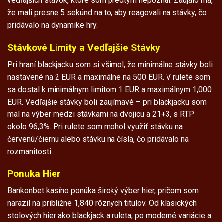
vedľajších stávok, ktoré som predtým nepoznal. Zaujalo ma,
že mali presne 5 sekúnd na to, aby reagovali na stávky, čo
pridávalo na dynamike hry.
Stávkové Limity a Vedľajšie Stávky
Pri hraní blackjacku som si všimol, že minimálne stávky boli
nastavené na 2 EUR a maximálne na 500 EUR. V rulete som
sa dostal k minimálnym limitom 1 EUR a maximálnym 1,000
EUR. Vedľajšie stávky boli zaujímavé – pri blackjacku som
mal na výber medzi stávkami na dvojicu a 21+3, s RTP
okolo 96,3%. Pri rulete som mohol využiť stávku na
červenú/čiernu alebo stávku na čísla, čo pridávalo na
rozmanitosti.
Ponuka Hier
Bankonbet kasíno ponúka široký výber hier, pričom som
narazil na približne 1,840 rôznych titulov. Od klasických
stolových hier ako blackjack a ruleta, po moderné variácie a