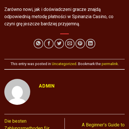
Zarówno nowi, jak i doświadczeni gracze znajdą
odpowiednią metodę płatności w Spinanzia Casino, co
czyni grę jeszcze bardziej przyjemną.
This entry was posted in
Uncategorized
. Bookmark the
permalink
.
ADMIN
Die besten
A Beginner’s Guide to
Zahlungsmethoden für