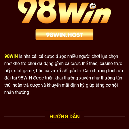
98WIN
là nhà cái cá cược được nhiều người chơi lựa chọn
nhờ kho trò chơi đa dạng gồm cá cược thể thao, casino trực
tiếp, slot game, bắn cá và xổ số giải trí. Các chương trình ưu
đãi tại 98WIN được triển khai thường xuyên như thưởng tân
thủ, hoàn trả cược và khuyến mãi định kỳ giúp tăng cơ hội
nhận thưởng
HƯỚNG DẪN