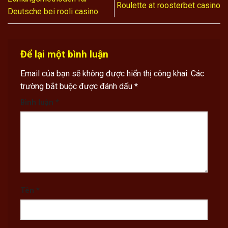
Roulette at roosterbet casino
Deutsche bei rooli casino
Để lại một bình luận
Email của bạn sẽ không được hiển thị công khai.
Các
trường bắt buộc được đánh dấu
*
Bình luận
*
Tên
*