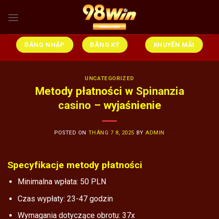
Skip
to
content
ĐĂNG NHẬP
ĐĂNG KÝ
KHUYẾN MÃI
UNCATEGORIZED
Metody płatności w
Spinanzia
casino
– wyjaśnienie
POSTED ON
THÁNG 7 8, 2025
BY
ADMIN
Specyfikacje metody płatności
Minimalna wpłata: 50 PLN
Czas wypłaty: 23-47 godzin
Wymagania dotyczące obrotu: 37x