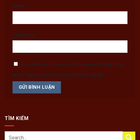
Email
*
Trang web
Lưu tên của tôi, email, và trang web trong trình
duyệt này cho lần bình luận kế tiếp của tôi.
TÌM KIẾM