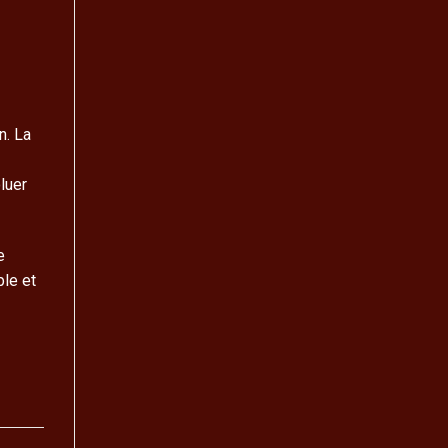
n. La
luer
e
ble et