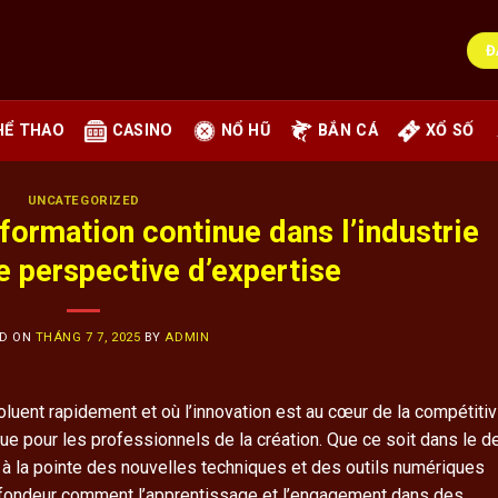
Đ
HỂ THAO
CASINO
NỔ HŨ
BẮN CÁ
XỔ SỐ
UNCATEGORIZED
 formation continue dans l’industrie
ne perspective d’expertise
ED ON
THÁNG 7 7, 2025
BY
ADMIN
ent rapidement et où l’innovation est au cœur de la compétitivi
ue pour les professionnels de la création. Que ce soit dans le d
r à la pointe des nouvelles techniques et des outils numériques
rofondeur comment l’apprentissage et l’engagement dans des