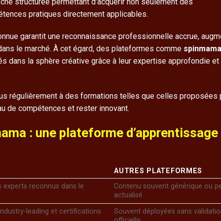
roche structurée permettant d’acquérir non seulement des
tences pratiques directement applicables.
connue garantit une reconnaissance professionnelle accrue, augm
ien dans le marché. À cet égard, des plateformes comme
spinmam
és dans la sphère créative grâce à leur expertise approfondie et
us régulièrement à des formations telles que celles proposées 
eau de compétences et rester innovant.
mama : une plateforme d’apprentissage
AUTRES PLATEFORMES
 experts reconnus dans le
Contenu souvent générique ou p
actualisé
dustry-leading et certifications
Souvent déployées sans validati
officielle