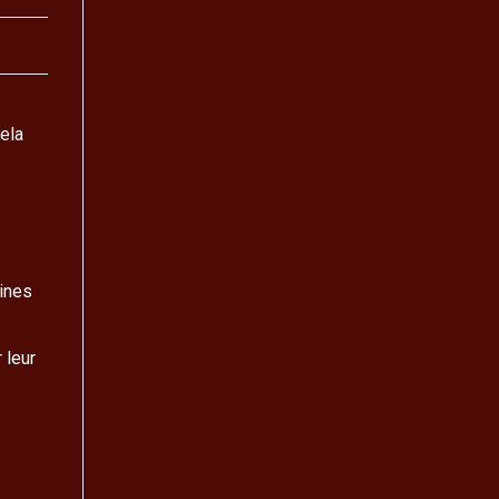
Cela
aines
 leur