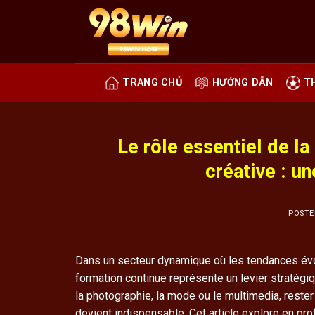
Skip
to
content
TRANG CHỦ
HƯỚNG DẪN
T
Le rôle essentiel de la
créative : u
POST
Dans un secteur dynamique où les tendances évolu
formation continue représente un levier stratégiq
la photographie, la mode ou le multimedia, reste
devient indispensable. Cet article explore en p