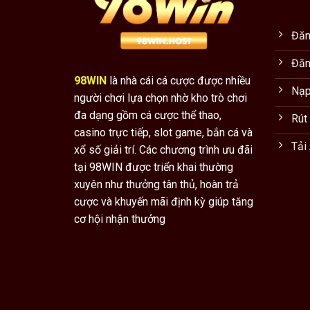
Đăn
Đăn
98WIN
là nhà cái cá cược được nhiều
Nạp
người chơi lựa chọn nhờ kho trò chơi
đa dạng gồm cá cược thể thao,
Rút
casino trực tiếp, slot game, bắn cá và
Tải
xổ số giải trí. Các chương trình ưu đãi
tại 98WIN được triển khai thường
xuyên như thưởng tân thủ, hoàn trả
cược và khuyến mãi định kỳ giúp tăng
cơ hội nhận thưởng