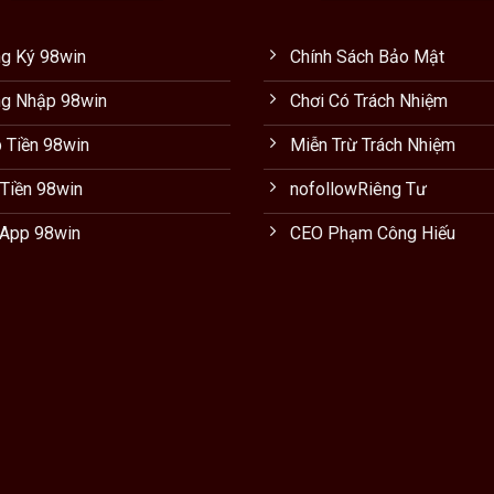
g Ký 98win
Chính Sách Bảo Mật
g Nhập 98win
Chơi Có Trách Nhiệm
 Tiền 98win
Miễn Trừ Trách Nhiệm
 Tiền 98win
nofollowRiêng Tư
 App 98win
CEO Phạm Công Hiếu