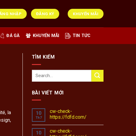
ĂNG NHẬP
ĐĂNG KÝ
KHUYẾN MÃI
ĐÁ GÀ
KHUYẾN MÃI
TIN TỨC
TÌM KIẾM
BÀI VIẾT MỚI
cw-check-
té, la
10
https://fdfd.com/
Th7
esign,
cw-check-
10