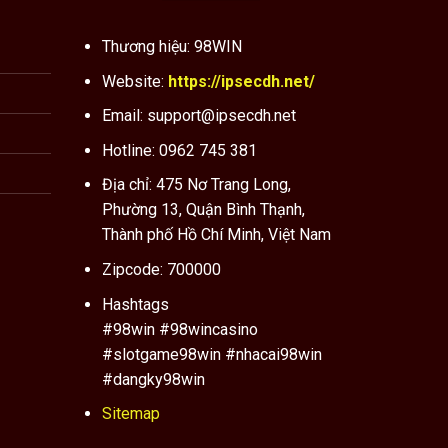
Thương hiệu: 98WIN
Website:
https://ipsecdh.net/
Email:
support@ipsecdh.net
Hotline: 0962 745 381
Địa chỉ: 475 Nơ Trang Long,
Phường 13, Quận Bình Thạnh,
Thành phố Hồ Chí Minh, Việt Nam
Zipcode: 700000
Hashtags
#98win #98wincasino
#slotgame98win #nhacai98win
#dangky98win
Sitemap