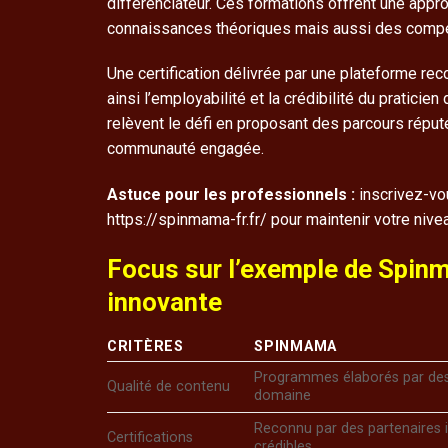
différenciateur. Ces formations offrent une app
connaissances théoriques mais aussi des compé
Une certification délivrée par une plateforme re
ainsi l’employabilité et la crédibilité du pratic
relèvent le défi en proposant des parcours réput
communauté engagée.
Astuce pour les professionnels :
inscrivez-vo
https://spinmama-fr.fr/ pour maintenir votre niv
Focus sur l’exemple de Spin
innovante
CRITÈRES
SPINMAMA
Programmes élaborés par des
Qualité de contenu
domaine
Reconnu par des partenaires in
Certifications
crédibles