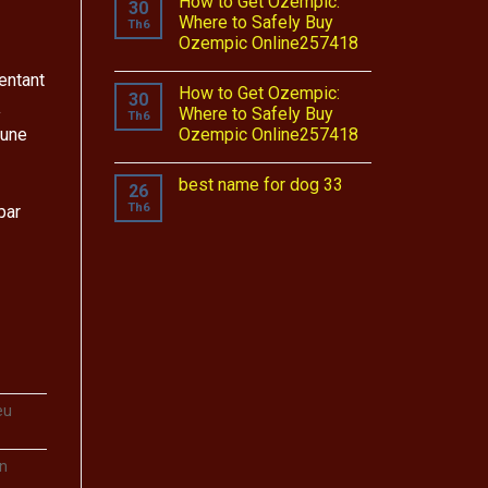
How to Get Ozempic:
30
Where to Safely Buy
Th6
Ozempic Online257418
entant
How to Get Ozempic:
30
a
Where to Safely Buy
Th6
Ozempic Online257418
 une
best name for dog 33
26
Th6
par
eu
on