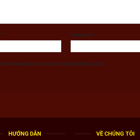
*
Trang web
 trình duyệt này cho lần bình luận kế tiếp của tôi.
HƯỚNG DẪN
VỀ CHÚNG TÔI