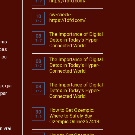
https://fdfd.com/
Th7
cw-check-
10
https://fdfd.com/
Th7
The Importance of Digital
08
Detox in Today's Hyper-
Th7
rmis
Connected World
nces
, ou
The Importance of Digital
08
Detox in Today's Hyper-
Th7
Connected World
The Importance of Digital
ux qui
08
Detox in Today's Hyper-
Th7
 par
Connected World
How to Get Ozempic:
30
Where to Safely Buy
Th6
Ozempic Online257418
n vrai