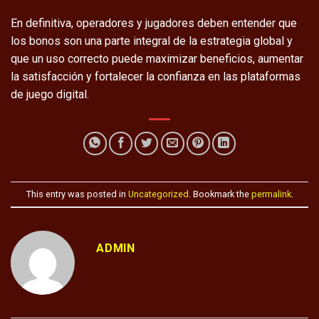
En definitiva, operadores y jugadores deben entender que
los bonos son una parte integral de la estrategia global y
que un uso correcto puede maximizar beneficios, aumentar
la satisfacción y fortalecer la confianza en las plataformas
de juego digital.
This entry was posted in
Uncategorized
. Bookmark the
permalink
.
ADMIN