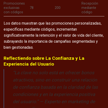
Promociones
Recepción
exclusivas
78
200
mediante
con códigos
código
Los datos muestran que las promociones personalizadas,
específicas mediante códigos, incrementan
significativamente la retención y el valor de vida del cliente,
subrayando la importancia de campañas segmentadas y
bien gestionadas.
Reflectiendo sobre La Confianza y La
Experiencia del Usuario
“La clave no solo está en ofrecer bonos
atractivos, sino en construir una relación
de confianza basada en la claridad de las
condiciones y en la experiencia positiva
del usuario.” —
Experto en marketing de