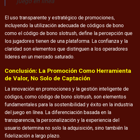
juego en línea
El uso transparente y estratégico de promociones,
incluyendo la utilización adecuada de códigos de bono
como el código de bono slotrush, define la percepción que
los jugadores tienen de una plataforma. La confianza y la
claridad son elementos que distinguen a los operadores
líderes en un mercado saturado.
Conclusión: La Promoción Como Herramienta
de Valor, No Solo de Captación
La innovación en promociones y la gestión inteligente de
códigos, como código de bono slotrush, son elementos
fundamentales para la sostenibilidad y éxito en la industria
del juego en línea. La diferenciación basada en la
transparencia, la personalización y la experiencia del
usuario determina no solo la adquisición, sino también la
fidelización a largo plazo.