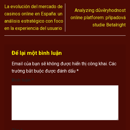
La evolución del mercado de
Analyzing důvěryhodnost
casinos online en España: un
online platforem: případová
análisis estratégico con foco
studie Betalright
en la experiencia del usuario
Để lại một bình luận
Email của bạn sẽ không được hiển thị công khai.
Các
trường bắt buộc được đánh dấu
*
Bình luận
*