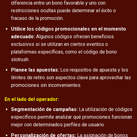
diferencia entre un bono favorable y uno con
restricciones ocultas puede determinar el éxito o
fracaso de la promoción.
Utilice los códigos promocionales en el momento
adecuado:
Algunos códigos ofrecen beneficios
exclusivos si se utilizan en ciertos eventos o
plataformas específicas, como el código de bono
slotrush.
Planee las apuestas:
Los requisitos de apuesta y los
límites de retiro son aspectos clave para aprovechar las
promociones sin inconvenientes.
En el lado del operador:
Segmentación de campañas:
La utilización de códigos
específicos permite analizar qué promociones funcionan
mejor con determinados perfiles de usuario.
Personalización de ofertas:
La asignación de bonos