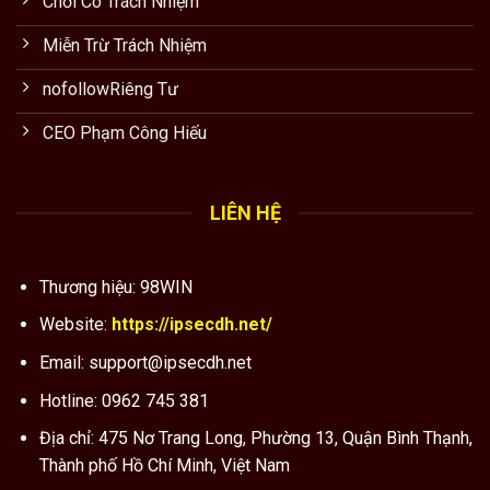
Chơi Có Trách Nhiệm
Miễn Trừ Trách Nhiệm
nofollowRiêng Tư
CEO Phạm Công Hiếu
LIÊN HỆ
Thương hiệu: 98WIN
Website:
https://ipsecdh.net/
Email:
support@ipsecdh.net
Hotline: 0962 745 381
Địa chỉ: 475 Nơ Trang Long, Phường 13, Quận Bình Thạnh,
Thành phố Hồ Chí Minh, Việt Nam