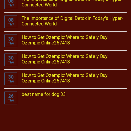
08
Connected World
Th7
The Importance of Digital Detox in Today's Hyper-
08
Connected World
Th7
How to Get Ozempic: Where to Safely Buy
30
Ozempic Online257418
Th6
How to Get Ozempic: Where to Safely Buy
30
Ozempic Online257418
Th6
How to Get Ozempic: Where to Safely Buy
30
Ozempic Online257418
Th6
best name for dog 33
26
Th6