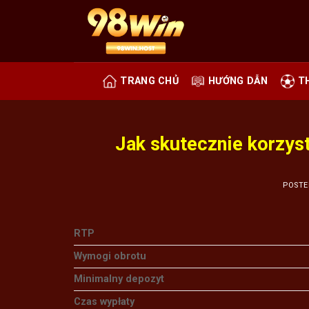
Skip
to
content
TRANG CHỦ
HƯỚNG DẪN
T
Jak skutecznie korzys
POST
RTP
Wymogi obrotu
Minimalny depozyt
Czas wypłaty