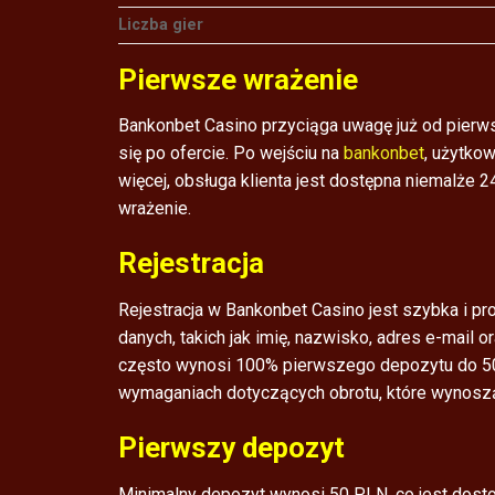
Liczba gier
Pierwsze wrażenie
Bankonbet Casino przyciąga uwagę już od pierwszy
się po ofercie. Po wejściu na
bankonbet
, użytko
więcej, obsługa klienta jest dostępna niemalże
wrażenie.
Rejestracja
Rejestracja w Bankonbet Casino jest szybka i p
danych, takich jak imię, nazwisko, adres e-mail o
często wynosi 100% pierwszego depozytu do 500
wymaganiach dotyczących obrotu, które wynosz
Pierwszy depozyt
Minimalny depozyt wynosi 50 PLN, co jest dost