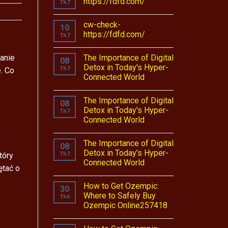
https://fdfd.com/
Th7
cw-check-
10
https://fdfd.com/
Th7
The Importance of Digital
zanie
08
Detox in Today's Hyper-
Th7
. Co
Connected World
The Importance of Digital
08
Detox in Today's Hyper-
Th7
Connected World
The Importance of Digital
08
Detox in Today's Hyper-
tóry
Th7
Connected World
ętać o
How to Get Ozempic:
30
Where to Safely Buy
Th6
Ozempic Online257418