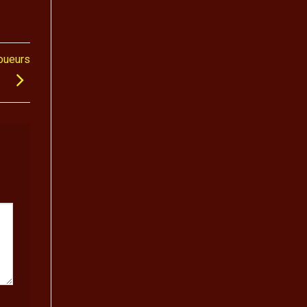
oueurs