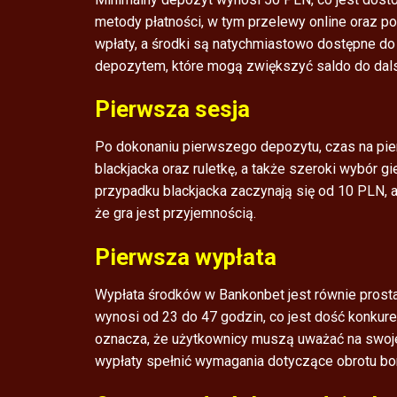
metody płatności, w tym przelewy online oraz p
wpłaty, a środki są natychmiastowo dostępne d
depozytem, które mogą zwiększyć saldo do dal
Pierwsza sesja
Po dokonaniu pierwszego depozytu, czas na pier
blackjacka oraz ruletkę, a także szeroki wybór g
przypadku blackjacka zaczynają się od 10 PLN, a
że gra jest przyjemnością.
Pierwsza wypłata
Wypłata środków w Bankonbet jest równie prosta
wynosi od 23 do 47 godzin, co jest dość konkur
oznacza, że użytkownicy muszą uważać na swoje
wypłaty spełnić wymagania dotyczące obrotu b