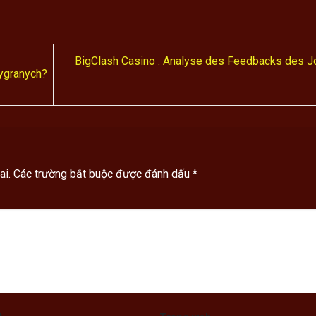
BigClash Casino : Analyse des Feedbacks des J
ygranych?
ai.
Các trường bắt buộc được đánh dấu
*