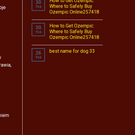
How to Get Ozempic:
30
Where to Safely Buy
oje
Th6
Ozempic Online257418
How to Get Ozempic:
30
Where to Safely Buy
Th6
Ozempic Online257418
best name for dog 33
26
w
Th6
rawia,
aniem