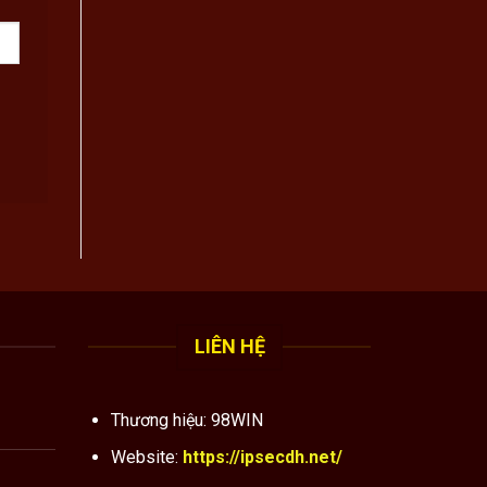
LIÊN HỆ
Thương hiệu: 98WIN
Website:
https://ipsecdh.net/