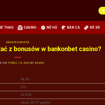
Đ
HỂ THAO
CASINO
NỔ HŨ
BẮN CÁ
XỔ SỐ
UNCATEGORIZED
tać z bonusów w bankonbet casino?
ED ON
THÁNG 7 8, 2025
BY
ADMIN
96.3%
37x
50 PLN
około 23-47 godzin