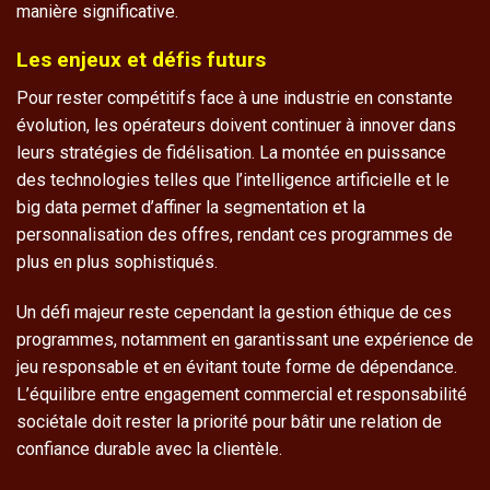
manière significative.
Les enjeux et défis futurs
Pour rester compétitifs face à une industrie en constante
évolution, les opérateurs doivent continuer à innover dans
leurs stratégies de fidélisation. La montée en puissance
des technologies telles que l’intelligence artificielle et le
big data permet d’affiner la segmentation et la
personnalisation des offres, rendant ces programmes de
plus en plus sophistiqués.
Un défi majeur reste cependant la gestion éthique de ces
programmes, notamment en garantissant une expérience de
jeu responsable et en évitant toute forme de dépendance.
L’équilibre entre engagement commercial et responsabilité
sociétale doit rester la priorité pour bâtir une relation de
confiance durable avec la clientèle.