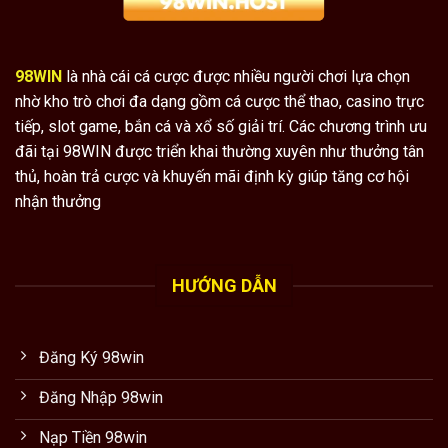
98WIN
là nhà cái cá cược được nhiều người chơi lựa chọn
nhờ kho trò chơi đa dạng gồm cá cược thể thao, casino trực
tiếp, slot game, bắn cá và xổ số giải trí. Các chương trình ưu
đãi tại 98WIN được triển khai thường xuyên như thưởng tân
thủ, hoàn trả cược và khuyến mãi định kỳ giúp tăng cơ hội
nhận thưởng
HƯỚNG DẪN
Đăng Ký 98win
Đăng Nhập 98win
Nạp Tiền 98win