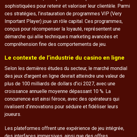
sophistiquées pour retenir et valoriser leur clientèle. Parmi
ces stratégies, l’instauration de programmes VIP (Very
Important Player) joue un rôle capital. Ces programmes,
conçus pour récompenser la loyauté, représentent une
démarche qui allie techniques marketing avancées et
compréhension fine des comportements de jeu.
Le contexte de l’industrie du casino en ligne
Selon les dernières études du secteur, le marché mondial
des jeux d’argent en ligne devrait atteindre une valeur de
plus de 100 milliards de dollars d’ici 2027, avec une
croissance annuelle moyenne dépassant 10 %. La
concurrence est ainsi féroce, avec des opérateurs qui
rivalisent d’innovations pour séduire et fidéliser leurs
joueurs.
Les plateformes offrent une expérience de jeu intégrée,
des interfaces immersives, ainsi que des offres