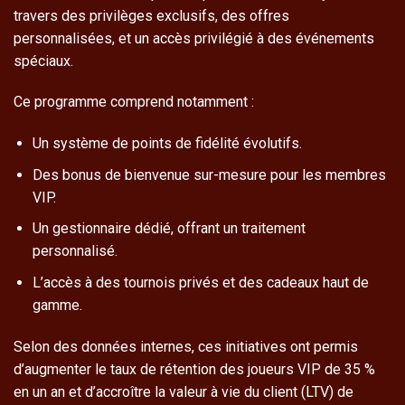
travers des privilèges exclusifs, des offres
personnalisées, et un accès privilégié à des événements
spéciaux.
Ce programme comprend notamment :
Un système de points de fidélité évolutifs.
Des bonus de bienvenue sur-mesure pour les membres
VIP.
Un gestionnaire dédié, offrant un traitement
personnalisé.
L’accès à des tournois privés et des cadeaux haut de
gamme.
Selon des données internes, ces initiatives ont permis
d’augmenter le taux de rétention des joueurs VIP de 35 %
en un an et d’accroître la valeur à vie du client (LTV) de