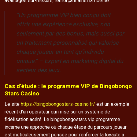
avantages sur-mesure, renforçant ainsi la fidélité.
“Un programme VIP bien conçu doit
offrir une expérience exclusive, non
seulement par des bonus, mais aussi par
un traitement personnalisé qui valorise
chaque joueur en tant qu’individu
unique.” – Expert en marketing digital du
secteur des jeux.
Cas d’étude : le programme VIP de Bingobongo
Stars Casino
Le site
https://bingobongostars-casino.fr/
est un exemple
récent d’un opérateur qui mise sur un système de
fidélisation acéré. Le bingobongostars vip programme
incarne une approche où chaque étape du parcours joueur
est méticuleusement pensée pour renforcer la loyauté à