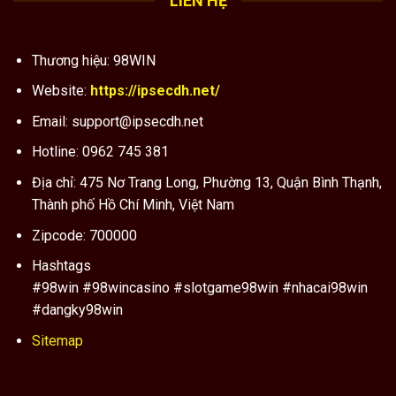
LIÊN HỆ
Thương hiệu: 98WIN
Website:
https://ipsecdh.net/
Email:
support@ipsecdh.net
Hotline: 0962 745 381
Địa chỉ: 475 Nơ Trang Long, Phường 13, Quận Bình Thạnh,
Thành phố Hồ Chí Minh, Việt Nam
Zipcode: 700000
Hashtags
#98win #98wincasino #slotgame98win #nhacai98win
#dangky98win
Sitemap