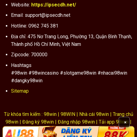
Website:
https://ipsecdh.net/
Email:
support@ipsecdh.net
Hotline: 0962 745 381
Địa chỉ: 475 Nơ Trang Long, Phường 13, Quận Bình Thạnh,
Thành phố Hồ Chí Minh, Việt Nam
Zipcode: 700000
Hashtags
#98win #98wincasino #slotgame98win #nhacai98win
#dangky98win
Sitemap
Từ khóa tìm kiếm : 98win | 98WIN | Nhà cái 98win | Trang chủ
98win | Đăng ký 98win | Đăng nhập 98win | Tải app 98win |
×
Code 98win | 98win.com | 98win com | 98win casino