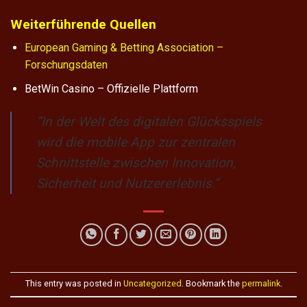
Weiterführende Quellen
European Gaming & Betting Association –
Forschungsdaten
BetWin Casino – Offizielle Plattform
“In der Welt des digitalen Glücksspiels
wird die mobile App zur zentralen
Schnittstelle zwischen Innovation,
Sicherheit und Nutzererlebnis.”
This entry was posted in
Uncategorized
. Bookmark the
permalink
.