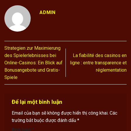
ADMIN
Strategien zur Maximierung
des Spielerlebnisses bei
La fiabilité des casinos en
Online-Casinos: Ein Blick auf
ligne : entre transparence et
Bonusangebote und Gratis-
réglementation
Spiele
Để lại một bình luận
Email của bạn sẽ không được hiển thị công khai.
Các
trường bắt buộc được đánh dấu
*
Bình luận
*