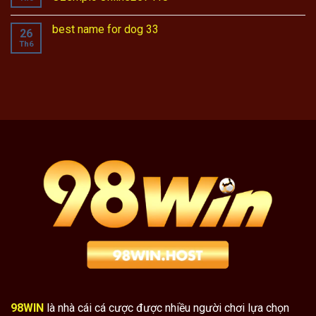
best name for dog 33
26
Th6
98WIN
là nhà cái cá cược được nhiều người chơi lựa chọn