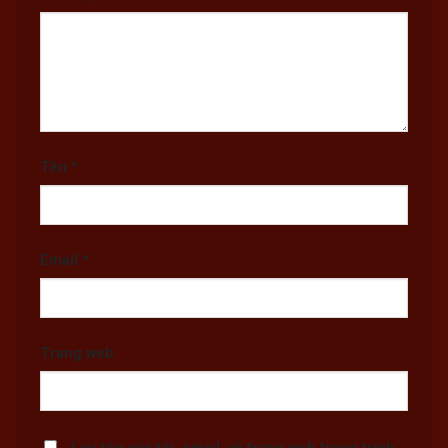
Tên
*
Email
*
Trang web