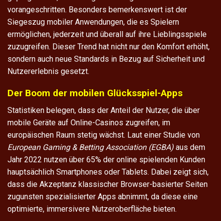
vorangeschritten. Besonders bemerkenswert ist der
Siegeszug mobiler Anwendungen, die es Spielern
ermöglichen, jederzeit und überall auf ihre Lieblingsspiele
zuzugreifen. Dieser Trend hat nicht nur den Komfort erhöht,
sondern auch neue Standards in Bezug auf Sicherheit und
Nutzererlebnis gesetzt.
Der Boom der mobilen Glücksspiel-Apps
Statistiken belegen, dass der Anteil der Nutzer, die über
mobile Geräte auf Online-Casinos zugreifen, im
europäischen Raum stetig wächst. Laut einer Studie von
European Gaming & Betting Association (EGBA)
aus dem
Jahr 2022 nutzen über 65% der online spielenden Kunden
hauptsächlich Smartphones oder Tablets. Dabei zeigt sich,
dass die Akzeptanz klassischer Browser-basierter Seiten
zugunsten spezialisierter Apps abnimmt, da diese eine
optimierte, immersivere Nutzeroberfläche bieten.