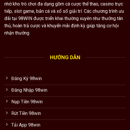
nhờ kho trò chơi đa dạng gồm cá cược thể thao, casino trực
tiếp, slot game, bắn cá và xổ số giải trí. Các chương trình ưu
đãi tại 98WIN được triển khai thường xuyên như thưởng tân
thủ, hoàn trả cược và khuyến mãi định kỳ giúp tăng cơ hội
nhận thưởng
HƯỚNG DẪN
Đăng Ký 98win
Đăng Nhập 98win
Nạp Tiền 98win
Rút Tiền 98win
Tải App 98win