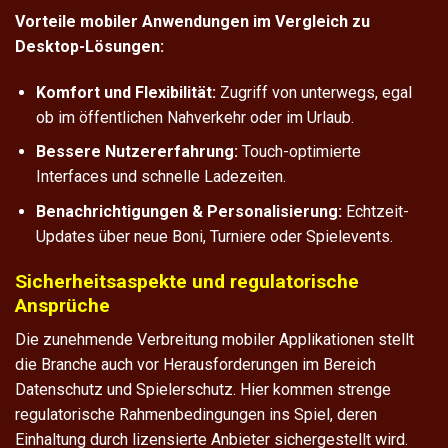
Vorteile mobiler Anwendungen im Vergleich zu
Desktop-Lösungen:
Komfort und Flexibilität:
Zugriff von unterwegs, egal
ob im öffentlichen Nahverkehr oder im Urlaub.
Bessere Nutzererfahrung:
Touch-optimierte
Interfaces und schnelle Ladezeiten.
Benachrichtigungen & Personalisierung:
Echtzeit-
Updates über neue Boni, Turniere oder Spielevents.
Sicherheitsaspekte und regulatorische
Ansprüche
Die zunehmende Verbreitung mobiler Applikationen stellt
die Branche auch vor Herausforderungen im Bereich
Datenschutz und Spielerschutz. Hier kommen strenge
regulatorische Rahmenbedingungen ins Spiel, deren
Einhaltung durch lizensierte Anbieter sichergestellt wird.