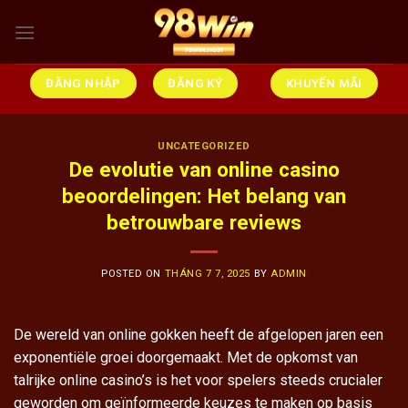
Skip
to
content
ĐĂNG NHẬP
ĐĂNG KÝ
KHUYẾN MÃI
UNCATEGORIZED
De evolutie van online casino
beoordelingen: Het belang van
betrouwbare reviews
POSTED ON
THÁNG 7 7, 2025
BY
ADMIN
De wereld van online gokken heeft de afgelopen jaren een
exponentiële groei doorgemaakt. Met de opkomst van
talrijke online casino’s is het voor spelers steeds crucialer
geworden om geïnformeerde keuzes te maken op basis