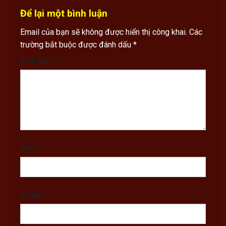
Để lại một bình luận
Email của bạn sẽ không được hiển thị công khai.
Các
trường bắt buộc được đánh dấu
*
Bình luận
*
Tên
*
Email
*