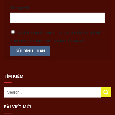
Trang web
Lưu tên của tôi, email, và trang web trong trình
duyệt này cho lần bình luận kế tiếp của tôi.
TÌM KIẾM
BÀI VIẾT MỚI