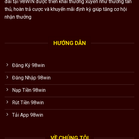
đãi tại 98WIN được triển khai thường xuyên như thưởng tân
thủ, hoàn trả cược và khuyến mãi định kỳ giúp tăng cơ hội
nhận thưởng
HƯỚNG DẪN
Đăng Ký 98win
Đăng Nhập 98win
Nạp Tiền 98win
Rút Tiền 98win
Tải App 98win
VỀ CHÚNG TÔI