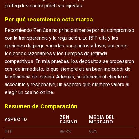
protegidos contra prácticas injustas.
Por qué recomiendo esta marca
Recomiendo Zen Casino principalmente por su compromiso
con la transparencia y la regulación. La RTP alta y las
opciones de juego variadas son puntos a favor, así como
los bonos razonables y los tiempos de retirada
competitivos. En mis pruebas, los depósitos se procesaron
casi de inmediato, lo que siempre es un buen indicador de
la eficiencia del casino. Además, su atención al cliente es
accesible y responsive, un aspecto que siempre valoro al
elegir un casino online.
Resumen de Comparación
ZEN
MEDIA DEL
ASPECTO
CASINO
MERCADO
RTP
96.3%
96%