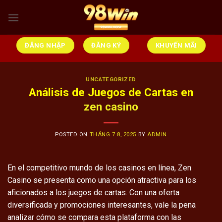
Skip
to
content
ĐĂNG NHẬP
ĐĂNG KÝ
KHUYẾN MÃI
UNCATEGORIZED
Análisis de Juegos de Cartas en
zen casino
POSTED ON
THÁNG 7 8, 2025
BY
ADMIN
En el competitivo mundo de los casinos en línea, Zen
Casino se presenta como una opción atractiva para los
aficionados a los juegos de cartas. Con una oferta
diversificada y promociones interesantes, vale la pena
analizar cómo se compara esta plataforma con las