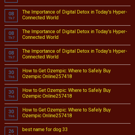
The Importance of Digital Detox in Today's Hyper-
08
Connected World
Th7
The Importance of Digital Detox in Today's Hyper-
08
Connected World
Th7
The Importance of Digital Detox in Today's Hyper-
08
Connected World
Th7
How to Get Ozempic: Where to Safely Buy
30
Ozempic Online257418
Th6
How to Get Ozempic: Where to Safely Buy
30
Ozempic Online257418
Th6
How to Get Ozempic: Where to Safely Buy
30
Ozempic Online257418
Th6
best name for dog 33
26