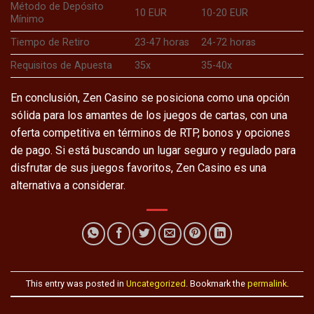
Método de Depósito
10 EUR
10-20 EUR
Mínimo
Tiempo de Retiro
23-47 horas
24-72 horas
Requisitos de Apuesta
35x
35-40x
En conclusión, Zen Casino se posiciona como una opción
sólida para los amantes de los juegos de cartas, con una
oferta competitiva en términos de RTP, bonos y opciones
de pago. Si está buscando un lugar seguro y regulado para
disfrutar de sus juegos favoritos, Zen Casino es una
alternativa a considerar.
This entry was posted in
Uncategorized
. Bookmark the
permalink
.