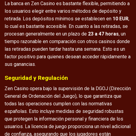
La banca en Zen Casino es bastante flexible, permitiendo a
los usuarios elegir entre varios métodos de depósito y
retirada. Los depósitos mínimos se establecen en
10 EUR
,
lo cual es bastante accesible. En cuanto a las retiradas, se
procesan generalmente en un plazo de
23 a 47 horas
, un
tiempo razonable en comparación con otros casinos donde
las retiradas pueden tardar hasta una semana. Esto es un
factor positivo para quienes desean acceder rápidamente a
sus ganancias.
Seguridad y Regulación
Zen Casino opera bajo la supervisión de la DGOJ (Dirección
General de Ordenación del Juego), lo que garantiza que
todas las operaciones cumplen con las normativas
españolas. Esto incluye medidas de seguridad robustas
que protegen la información personal y financiera de los
usuarios. La licencia de juego proporciona un nivel adicional
de confianza, asegurando que los jugadores están