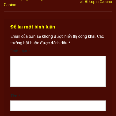
at Afkspin Casino
Casino
Để lại một bình luận
Email của bạn sẽ không được hiển thị công khai.
Các
trường bắt buộc được đánh dấu
*
Bình luận
*
Tên
*