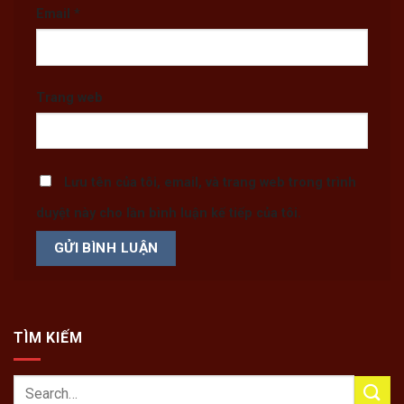
Email
*
Trang web
Lưu tên của tôi, email, và trang web trong trình
duyệt này cho lần bình luận kế tiếp của tôi.
TÌM KIẾM