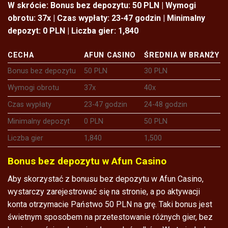
W skrócie:
Bonus bez depozytu: 50 PLN | Wymogi
obrotu: 37x | Czas wypłaty: 23-47 godzin | Minimalny
depozyt: 0 PLN | Liczba gier: 1,840
CECHA
AFUN CASINO
ŚREDNIA W BRANŻY
Bonus bez depozytu
50 PLN
30 PLN
Wymogi obrotu
37x
40x
Czas wypłaty
23-47 godzin
24-48 godzin
Minimalny depozyt
0 PLN
50 PLN
Liczba gier
1,840
1,500
Bonus bez depozytu w Afun Casino
Aby skorzystać z bonusu bez depozytu w Afun Casino,
wystarczy zarejestrować się na stronie, a po aktywacji
konta otrzymacie Państwo 50 PLN na grę. Taki bonus jest
świetnym sposobem na przetestowanie różnych gier, bez